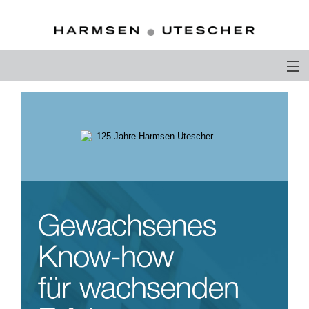
PROFIL
PHILOSOPHIE
KOMPETENZEN
RECHTSANWÄLTE
KARRIERE
KONTAKT
ANDERE ÜBER UNS
ENGLISH