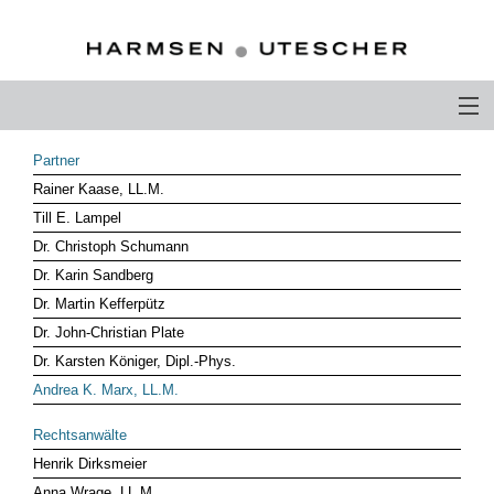
PROFIL
Partner
Rainer Kaase, LL.M.
PHILOSOPHIE
Till E. Lampel
KOMPETENZEN
Dr. Christoph Schumann
Dr. Karin Sandberg
RECHTSANWÄLTE
Dr. Martin Kefferpütz
Dr. John-Christian Plate
KARRIERE
Dr. Karsten Königer, Dipl.-Phys.
KONTAKT
Andrea K. Marx, LL.M.
ANDERE ÜBER UNS
Rechtsanwälte
Henrik Dirksmeier
ENGLISH
Anna Wrage, LL.M.